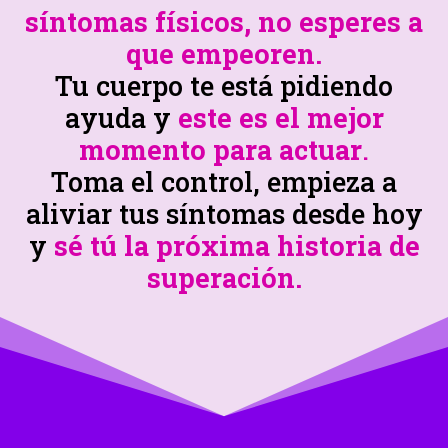
síntomas físicos, no esperes a
que empeoren.
Tu cuerpo te está pidiendo
ayuda y
este es el mejor
momento para actuar
.
Toma el control, empieza a
aliviar tus síntomas desde hoy
y
sé tú la próxima historia de
superación.